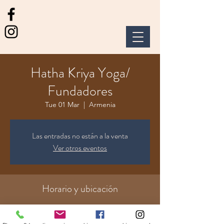
Hatha Kriya Yoga/
Fundadores
Tue 01 Mar
  |  
Armenia
Las entradas no están a la venta
Ver otros eventos
Horario y ubicación
01 Mar 2022, 18:30 – 20:00 GMT-5
Armenia, Cl. 4 Nte. ##13-58, Armenia,