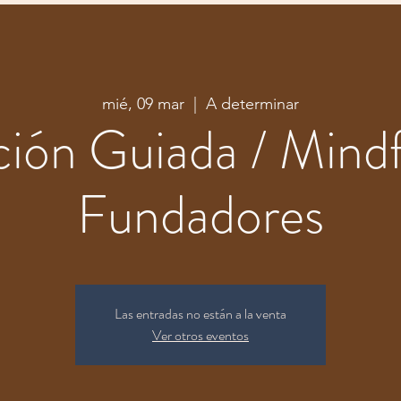
mié, 09 mar
  |  
A determinar
ión Guiada / Mindf
Fundadores
Las entradas no están a la venta
Ver otros eventos