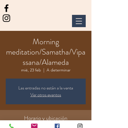
Morning
meditation/Samatha/Vipa
ssana/Alameda
mié, 23 feb
  |  
A determinar
Las entradas no están a la venta
Ver otros eventos
Horario y ubicación