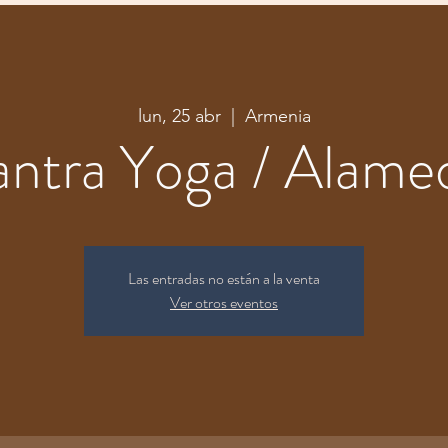
lun, 25 abr
  |  
Armenia
antra Yoga / Alame
Las entradas no están a la venta
Ver otros eventos