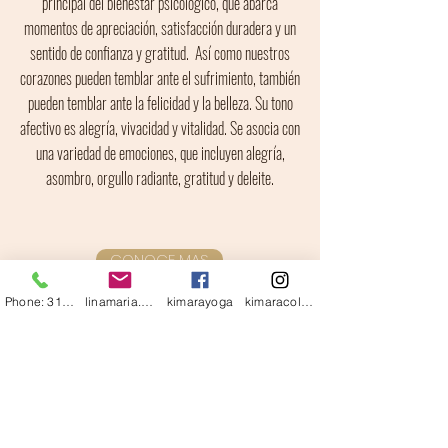
principal del bienestar psicológico, que abarca
momentos de apreciación, satisfacción duradera y un
sentido de confianza y gratitud. Así como nuestros
corazones pueden temblar ante el sufrimiento, también
pueden temblar ante la felicidad y la belleza. Su tono
afectivo es alegría, vivacidad y vitalidad. Se asocia con
una variedad de emociones, que incluyen alegría,
asombro, orgullo radiante, gratitud y deleite.
CONOCE MAS
Phone: 3126170884
linamaria.gutierrez@gmail.com
kimarayoga
kimaracolombia