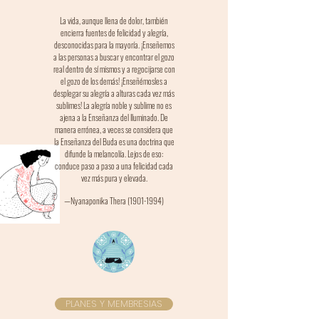
La vida, aunque llena de dolor, también
encierra fuentes de felicidad y alegría,
desconocidas para la mayoría. ¡Enseñemos
a las personas a buscar y encontrar el gozo
real dentro de sí mismos y a regocijarse con
el gozo de los demás! ¡Enseñémosles a
desplegar su alegría a alturas cada vez más
sublimes! La alegría noble y sublime no es
ajena a la Enseñanza del Iluminado. De
manera errónea, a veces se considera que
la Enseñanza del Buda es una doctrina que
difunde la melancolía. Lejos de eso:
conduce paso a paso a una felicidad cada
vez más pura y elevada.
—Nyanaponika Thera
(1901-1994)
PLANES Y MEMBRESIAS