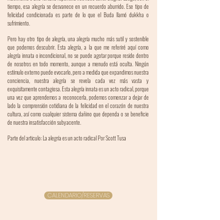
tiempo, esa alegría se desvanece en un recuerdo aburrido. Ese tipo de
felicidad condicionada es parte de lo que el Buda llamó dukkha o
sufrimiento.
Pero hay otro tipo de alegría, una alegría mucho más sutil y sostenible
que podemos descubrir. Esta alegría, a la que me referiré aquí como
alegría innata o incondicional, no se puede agotar porque reside dentro
de nosotros en todo momento, aunque a menudo está oculta. Ningún
estímulo externo puede evocarlo, pero a medida que expandimos nuestra
conciencia, nuestra alegría se revela cada vez más vasta y
exquisitamente contagiosa. Esta alegría innata es un acto radical, porque
una vez que aprendemos a reconocerla, podemos comenzar a dejar de
lado la comprensión cotidiana de la felicidad en el corazón de nuestra
cultura, así como cualquier sistema dañino que dependa o se beneficie
de nuestra insatisfacción subyacente.
Parte del articulo: La alegría es un acto radical
Por Scott Tusa
CALENDARIO/RESERVAS