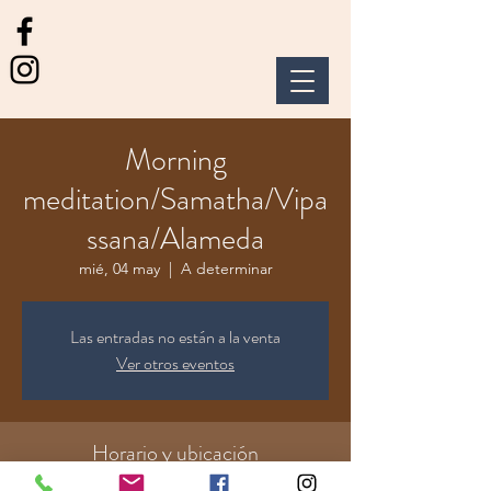
Morning
meditation/Samatha/Vipa
ssana/Alameda
mié, 04 may
  |  
A determinar
Las entradas no están a la venta
Ver otros eventos
Horario y ubicación