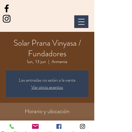
Solar Prana Vinyasa /
Fundadores
lun, 13 jun
  |  
Armenia
Las entradas no están a la venta
Ver otros eventos
Horario y ubicación
13 jun 2022, 17:45 – 19:00
Armenia, Cl. 4 Nte. ##13-58, Armenia,