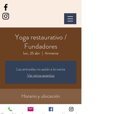
Yoga restaurativo /
Fundadores
lun, 25 abr
  |  
Armenia
Las entradas no están a la venta
Ver otros eventos
Horario y ubicación
25 abr 2022, 19:15 – 20:30 GMT-5
Armenia, Cl. 4 Nte. ##13-58, Armenia,